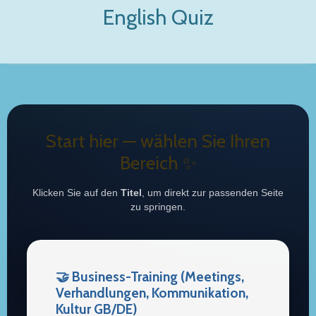
English Quiz
Zum
Hauptinhalt
springen
Start hier — wählen Sie Ihren
Bereich ✨
Klicken Sie auf den
Titel
, um direkt zur passenden Seite
zu springen.
🤝 Business-Training (Meetings,
Verhandlungen, Kommunikation,
Kultur GB/DE)