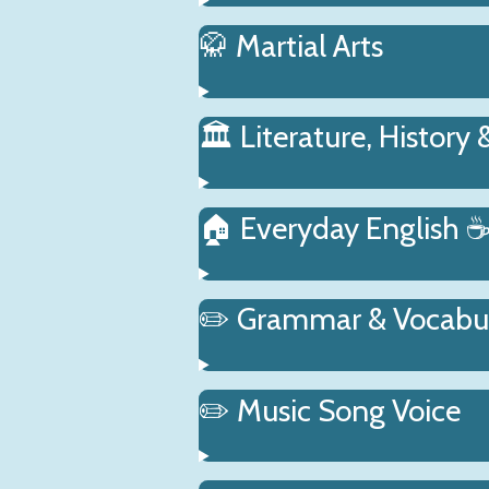
🥋 Martial Arts
🏛️ Literature, History 
🏠 Everyday English 
✏️ Grammar & Vocabu
✏️ Music Song Voice