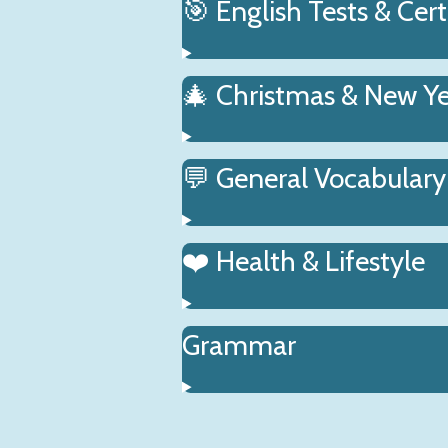
🎯 English Tests & Cert
🎄 Christmas & New Y
💬 General Vocabulary
❤️ Health & Lifestyle
Grammar