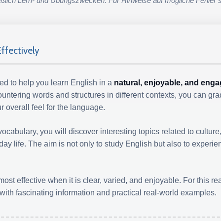
lich Lern- und Übungszwecken. Für Hinweise auf mögliche Fehler si
ffectively
d to help you learn English in a
natural, enjoyable, and eng
untering words and structures in different contexts, you can gr
 overall feel for the language.
cabulary, you will discover interesting topics related to culture, 
ay life. The aim is not only to study English but also to experie
ost effective when it is clear, varied, and enjoyable. For this r
ith fascinating information and practical real-world examples.