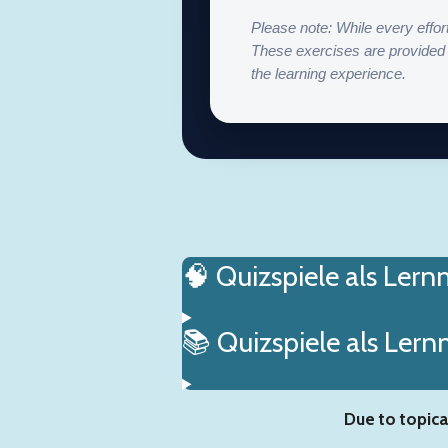
Please note: While every effor
These exercises are provided 
the learning experience.
🧠 Quizspiele als Ler
📚 Quizspiele als Ler
Due to topica