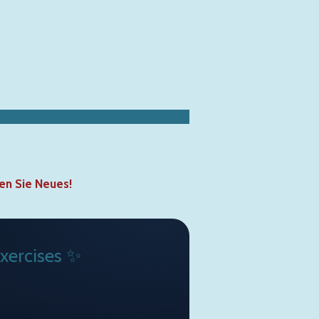
nen Sie Neues!
xercises ✨