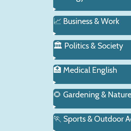
📈 Business & Work
🏛️ Politics & Society
🏥 Medical English
🌻 Gardening & Natur
🏃 Sports & Outdoor Ac