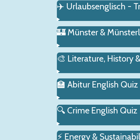
✈️ Urlaubsenglisch - T
🏰 Münster & Münster
🎨 Literature, History 
🏫 Abitur English Quiz
🔍 Crime English Quiz
⚡ Energy & Sustainabil