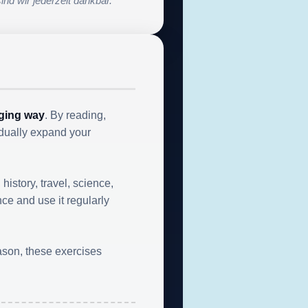
nd wir jederzeit dankbar.
aging way
. By reading,
adually expand your
history, travel, science,
nce and use it regularly
eason, these exercises