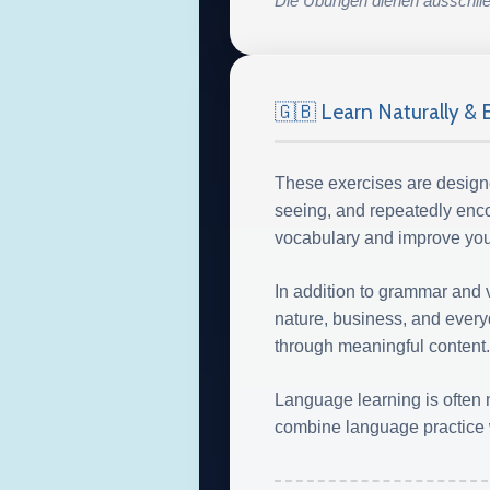
Die Übungen dienen ausschließ
🇬🇧 Learn Naturally & E
These exercises are designe
seeing, and repeatedly enco
vocabulary and improve your
In addition to grammar and vo
nature, business, and everyd
through meaningful content.
Language learning is often m
combine language practice w