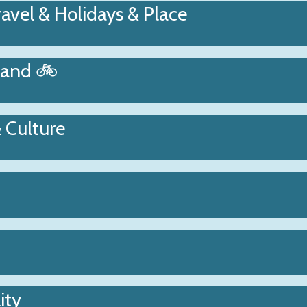
ravel & Holidays & Place
land 🚲
& Culture
ity