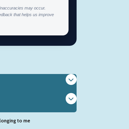
r inaccuracies may occur.
edback that helps us improve
elonging to me