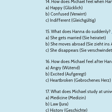
14. How does Michael feel when Ha
a) Happy (Glücklich)
b) Confused (Verwirrt)
c) Indifferent (Gleichgültig)
15. What does Hanna do suddenly?
a) She gets married (Sie heiratet)
b) She moves abroad (Sie zieht ins
c) She disappears (Sie verschwindet
16. How does Michael feel after Ha
a) Angry (Wütend)
b) Excited (Aufgeregt)
c) Heartbroken (Gebrochenes Herz)
17. What does Michael study at univ
a) Medicine (Medizin)
b) Law (Jura)
c) History (Geschichte)