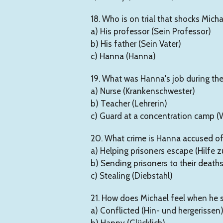
18. Who is on trial that shocks Mich
a) His professor (Sein Professor)
b) His father (Sein Vater)
c) Hanna (Hanna)
19. What was Hanna's job during th
a) Nurse (Krankenschwester)
b) Teacher (Lehrerin)
c) Guard at a concentration camp (
20. What crime is Hanna accused o
a) Helping prisoners escape (Hilfe z
b) Sending prisoners to their deat
c) Stealing (Diebstahl)
21. How does Michael feel when he 
a) Conflicted (Hin- und hergerissen
b) Happy (Glücklich)