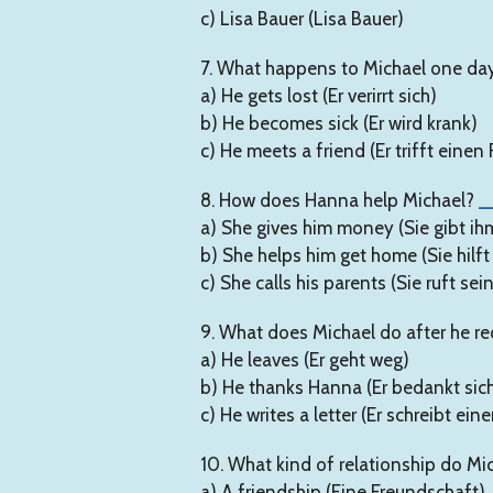
c) Lisa Bauer (Lisa Bauer)
7. What happens to Michael one da
a) He gets lost (Er verirrt sich)
b) He becomes sick (Er wird krank)
c) He meets a friend (Er trifft einen
8. How does Hanna help Michael?
_
a) She gives him money (Sie gibt ih
b) She helps him get home (Sie hil
c) She calls his parents (Sie ruft sei
9. What does Michael do after he r
a) He leaves (Er geht weg)
b) He thanks Hanna (Er bedankt sic
c) He writes a letter (Er schreibt eine
10. What kind of relationship do M
a) A friendship (Eine Freundschaft)