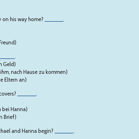
y on his way home?
______
.
 Freund)
_____
.
m Geld)
ft ihm, nach Hause zu kommen)
ne Eltern an)
ecovers?
______
.
h bei Hanna)
n Brief)
ichael and Hanna begin?
______
.