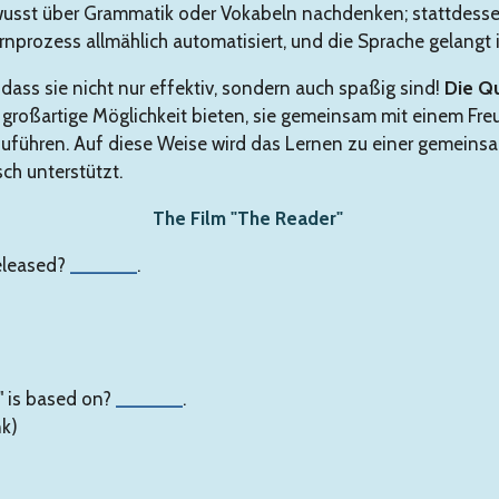
wusst über Grammatik oder Vokabeln nachdenken; stattdessen
rnprozess allmählich automatisiert, und die Sprache gelangt
, dass sie nicht nur effektiv, sondern auch spaßig sind!
Die Q
e großartige Möglichkeit bieten, sie gemeinsam mit einem Fr
uführen. Auf diese Weise wird das Lernen zu einer gemeinsam
ch unterstützt.
The Film "The Reader"
released?
______
.
" is based on?
______
.
nk)