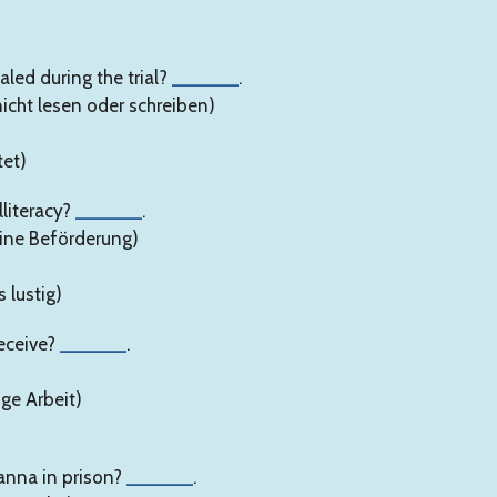
led during the trial?
______
.
nicht lesen oder schreiben)
tet)
literacy?
______
.
eine Beförderung)
s lustig)
eceive?
______
.
ge Arbeit)
anna in prison?
______
.