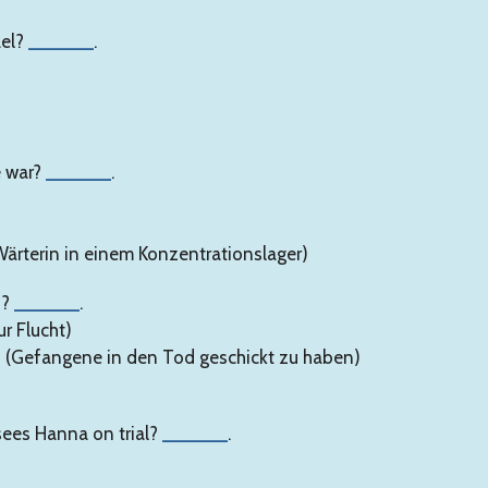
ael?
______
.
e war?
______
.
Wärterin in einem Konzentrationslager)
f?
______
.
ur Flucht)
hs (Gefangene in den Tod geschickt zu haben)
sees Hanna on trial?
______
.
)