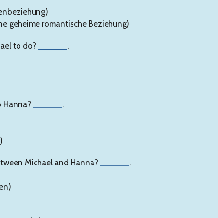
lienbeziehung)
Eine geheime romantische Beziehung)
ael to do?
______
.
to Hanna?
______
.
)
 between Michael and Hanna?
______
.
en)