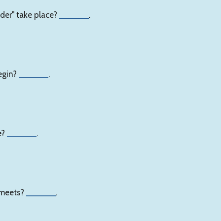
der" take place?
______
.
egin?
______
.
e?
______
.
 meets?
______
.