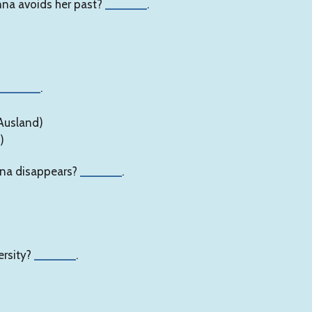
nna avoids her past?
______
.
______
.
 Ausland)
)
nna disappears?
______
.
ersity?
______
.