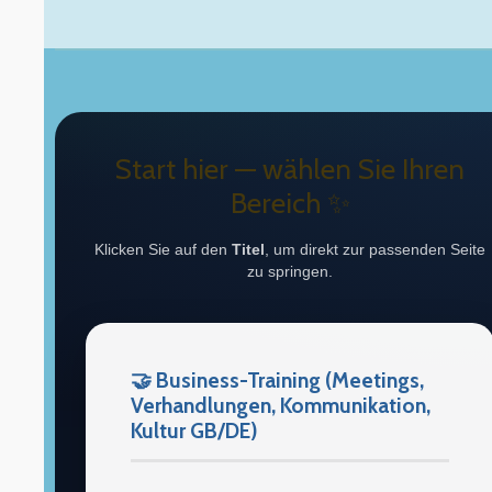
Start hier — wählen Sie Ihren
Bereich ✨
Klicken Sie auf den
Titel
, um direkt zur passenden Seite
zu springen.
🤝 Business-Training (Meetings,
Verhandlungen, Kommunikation,
Kultur GB/DE)