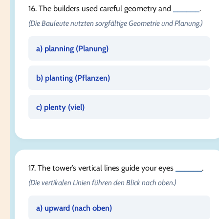
16. The builders used careful geometry and
______
.
(Die Bauleute nutzten sorgfältige Geometrie und Planung.)
a) planning (
Planung
)
b) planting (
Pflanzen
)
c) plenty (
viel
)
17. The tower’s vertical lines guide your eyes
______
.
(Die vertikalen Linien führen den Blick nach oben.)
a) upward (
nach oben
)