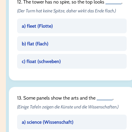
12. The tower has no spire, so the top looks
______
.
(Der Turm hat keine Spitze, daher wirkt das Ende flach.)
a) fleet (
Flotte
)
b) flat (
flach
)
c) float (
schweben
)
13. Some panels show the arts and the
______
.
(Einige Tafeln zeigen die Künste und die Wissenschaften.)
a) science (
Wissenschaft
)