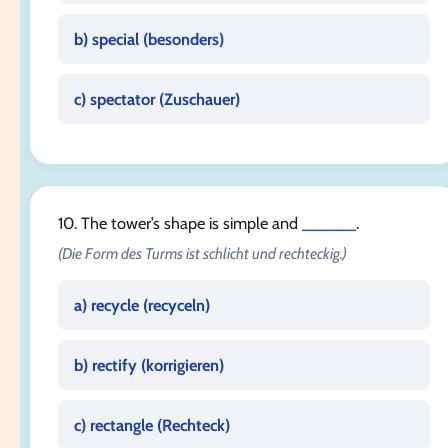
b) special (
besonders
)
c) spectator (
Zuschauer
)
10. The tower’s shape is simple and
______
.
(Die Form des Turms ist schlicht und rechteckig.)
a) recycle (
recyceln
)
b) rectify (
korrigieren
)
c) rectangle (
Rechteck
)