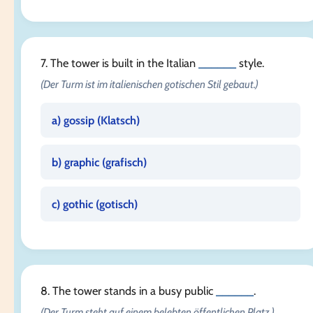
7. The tower is built in the Italian
______
style.
(Der Turm ist im italienischen gotischen Stil gebaut.)
a) gossip (
Klatsch
)
b) graphic (
grafisch
)
c) gothic (
gotisch
)
8. The tower stands in a busy public
______
.
(Der Turm steht auf einem belebten öffentlichen Platz.)