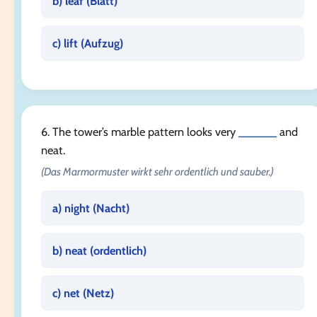
b) leaf (
Blatt
)
c) lift (
Aufzug
)
6. The tower’s marble pattern looks very
______
and
neat.
(Das Marmormuster wirkt sehr ordentlich und sauber.)
a) night (
Nacht
)
b) neat (
ordentlich
)
c) net (
Netz
)