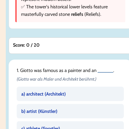
✅ The tower's historical lower levels feature
masterfully carved stone
reliefs
(Reliefs).
Score: 0 / 20
1. Giotto was famous as a painter and an
______
.
(Giotto war als Maler und Architekt berühmt.)
a) architect (
Architekt
)
b) artist (
Künstler
)
c) athlete (
Sportler
)