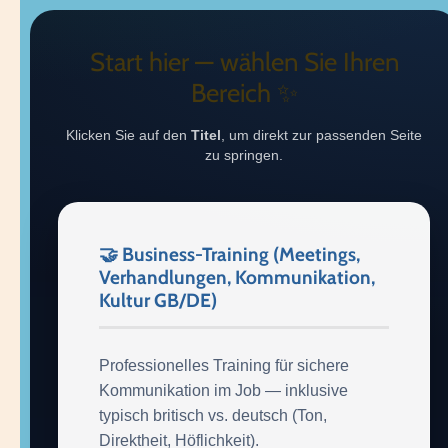
Start hier — wählen Sie Ihren
Bereich ✨
Klicken Sie auf den
Titel
, um direkt zur passenden Seite
zu springen.
🤝 Business-Training (Meetings,
Verhandlungen, Kommunikation,
Kultur GB/DE)
Professionelles Training für sichere
Kommunikation im Job — inklusive
typisch britisch vs. deutsch (Ton,
Direktheit, Höflichkeit).