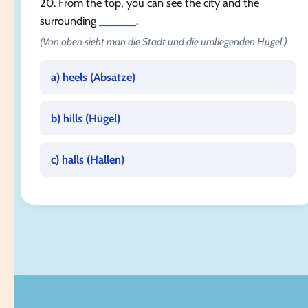
20. From the top, you can see the city and the
surrounding
______
.
(Von oben sieht man die Stadt und die umliegenden Hügel.)
a) heels (
Absätze
)
b) hills (
Hügel
)
c) halls (
Hallen
)