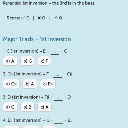
Reminder:
1st inversion = the
3rd
is in the bass.
Score:
✅
0
| ❌
0
| 📌
0
Major Triads – 1st Inversion
1. C (1st inversion) = E –
_
– C
a) A
b) G
c) F
2. C♯ (1st inversion) = F –
_
– C♯
a) G♯
b) A
c) F♯
3. D (1st inversion) = F♯ –
_
– D
a) G
b) B
c) A
4. E♭ (1st inversion) = G –
_
– E♭