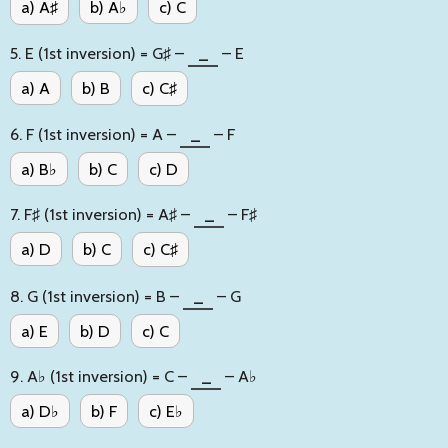
a) A♯
b) A♭
c) C
5. E (1st inversion) = G♯ –
_
– E
a) A
b) B
c) C♯
6. F (1st inversion) = A –
_
– F
a) B♭
b) C
c) D
7. F♯ (1st inversion) = A♯ –
_
– F♯
a) D
b) C
c) C♯
8. G (1st inversion) = B –
_
– G
a) E
b) D
c) C
9. A♭ (1st inversion) = C –
_
– A♭
a) D♭
b) F
c) E♭