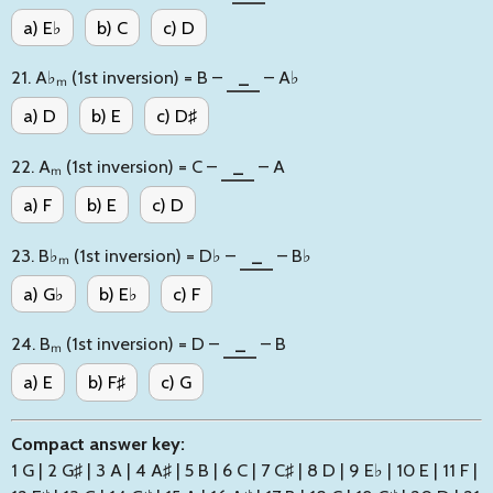
a) E♭
b) C
c) D
21. A♭ₘ (1st inversion) = B –
_
– A♭
a) D
b) E
c) D♯
22. Aₘ (1st inversion) = C –
_
– A
a) F
b) E
c) D
23. B♭ₘ (1st inversion) = D♭ –
_
– B♭
a) G♭
b) E♭
c) F
24. Bₘ (1st inversion) = D –
_
– B
a) E
b) F♯
c) G
Compact answer key:
1 G | 2 G♯ | 3 A | 4 A♯ | 5 B | 6 C | 7 C♯ | 8 D | 9 E♭ | 10 E | 11 F |