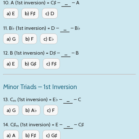
10. A (1st inversion) = C♯ –
_
– A
a) E
b) F♯
c) D
11. B♭ (1st inversion) = D –
_
– B♭
a) G
b) F
c) E♭
12. B (1st inversion) = D♯ –
_
– B
a) E
b) G♯
c) F♯
Minor Triads – 1st Inversion
13. Cₘ (1st inversion) = E♭ –
_
– C
a) G
b) A♭
c) F
14. C♯ₘ (1st inversion) = E –
_
– C♯
a) A
b) F♯
c) G♯