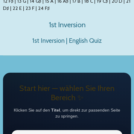
12 F♯ | 13 G | 14 G♯ | 15 A | 16 A♯ | 17 B | 18 C | 19 C♯ | 20 D | 21
D♯ | 22 E | 23 F | 24 F♯
1st Inversion
1st Inversion | English Quiz
Start hier — wählen Sie Ihren
Bereich ✨
Klicken Sie auf den
Titel
, um direkt zur passenden Seite
zu springen.