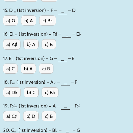
15. Dₘ (1st inversion) = F –
_
– D
a) G
b) A
c) B♭
16. E♭ₘ (1st inversion) = F♯ –
_
– E♭
a) A♯
b) A
c) B
17. Eₘ (1st inversion) = G –
_
– E
a) C
b) A
c) B
18. Fₘ (1st inversion) = A♭ –
_
– F
a) D♭
b) C
c) B♭
19. F♯ₘ (1st inversion) = A –
_
– F♯
a) C♯
b) D
c) B
20. Gₘ (1st inversion) = B♭ –
_
– G