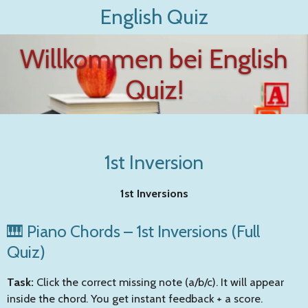
English Quiz
Zum
Hauptinhalt
springen
Willkommen bei English
Quiz!
1st Inversion
1st Inversions
🎹 Piano Chords – 1st Inversions (Full
Quiz)
Task:
Click the correct missing note (a/b/c). It will appear
inside the chord. You get instant feedback + a score.