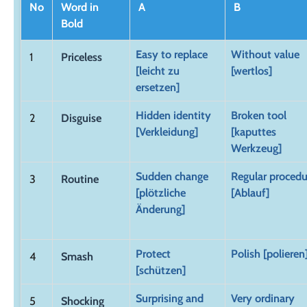
No
Word in
A
B
Bold
Easy to replace
Without value
1
Priceless
[leicht zu
[wertlos]
ersetzen]
Hidden identity
Broken tool
2
Disguise
[Verkleidung]
[kaputtes
Werkzeug]
Sudden change
Regular procedu
3
Routine
[plötzliche
[Ablauf]
Änderung]
Protect
Polish [polieren
4
Smash
[schützen]
Surprising and
Very ordinary
5
Shocking