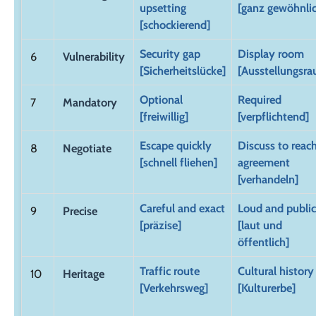
upsetting
[ganz gewöhnli
[schockierend]
Security gap
Display room
6
Vulnerability
[Sicherheitslücke]
[Ausstellungsr
Optional
Required
7
Mandatory
[freiwillig]
[verpflichtend]
Escape quickly
Discuss to reac
8
Negotiate
[schnell fliehen]
agreement
[verhandeln]
Careful and exact
Loud and public
9
Precise
[präzise]
[laut und
öffentlich]
Traffic route
Cultural history
10
Heritage
[Verkehrsweg]
[Kulturerbe]