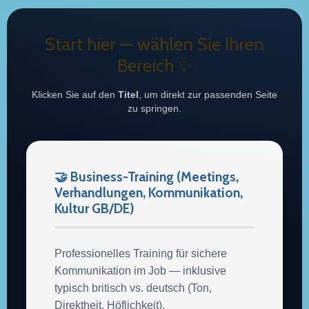
Start hier — wählen Sie Ihren
Bereich ✨
Klicken Sie auf den
Titel
, um direkt zur passenden Seite
zu springen.
🤝 Business-Training (Meetings,
Verhandlungen, Kommunikation,
Kultur GB/DE)
Professionelles Training für sichere
Kommunikation im Job — inklusive
typisch britisch vs. deutsch (Ton,
Direktheit, Höflichkeit).