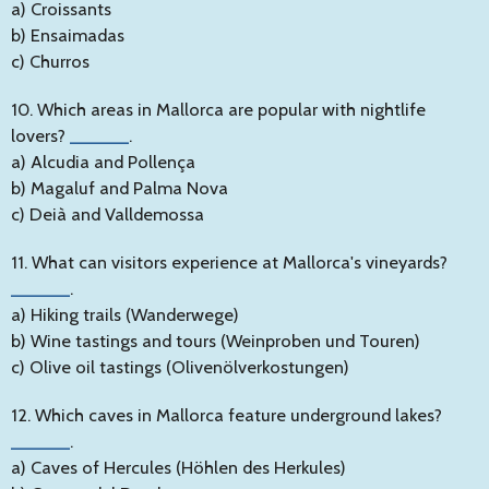
a) Croissants
b) Ensaimadas
c) Churros
10. Which areas in Mallorca are popular with nightlife
lovers?
______
.
a) Alcudia and Pollença
b) Magaluf and Palma Nova
c) Deià and Valldemossa
11. What can visitors experience at Mallorca's vineyards?
______
.
a) Hiking trails (Wanderwege)
b) Wine tastings and tours (Weinproben und Touren)
c) Olive oil tastings (Olivenölverkostungen)
12. Which caves in Mallorca feature underground lakes?
______
.
a) Caves of Hercules (Höhlen des Herkules)