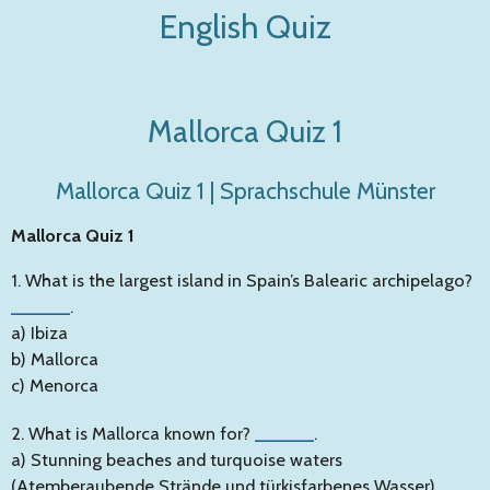
English Quiz
Zum
Hauptinhalt
springen
Mallorca Quiz 1
Mallorca Quiz 1 | Sprachschule Münster
Mallorca Quiz 1
1. What is the largest island in Spain’s Balearic archipelago?
______
.
a) Ibiza
b) Mallorca
c) Menorca
2. What is Mallorca known for?
______
.
a) Stunning beaches and turquoise waters
(Atemberaubende Strände und türkisfarbenes Wasser)