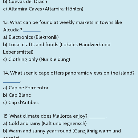
b) Cuevas del Drach
c) Altamira Caves (Altamira-Höhlen)
13. What can be found at weekly markets in towns like
Alcudia?
______
.
a) Electronics (Elektronik)
b) Local crafts and foods (Lokales Handwerk und
Lebensmittel)
c) Clothing only (Nur Kleidung)
14. What scenic cape offers panoramic views on the island?
______
.
a) Cap de Formentor
b) Cap Blanc
c) Cap d’Antibes
15. What climate does Mallorca enjoy?
______
.
a) Cold and rainy (Kalt und regnerisch)
b) Warm and sunny year-round (Ganzjährig warm und
sonnig)