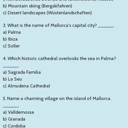
b) Mountain skiing (Bergskifahren)
c) Desert landscapes (Wüstenlandschaften)
3. What is the name of Mallorca's capital city?
______
.
a) Palma
b) Ibiza
c) Soller
4. Which historic cathedral overlooks the sea in Palma?
______
.
a) Sagrada Familia
b) La Seu
c) Almudena Cathedral
5. Name a charming village on the island of Mallorca.
______
.
a) Valldemossa
b) Granada
c) Cordoba