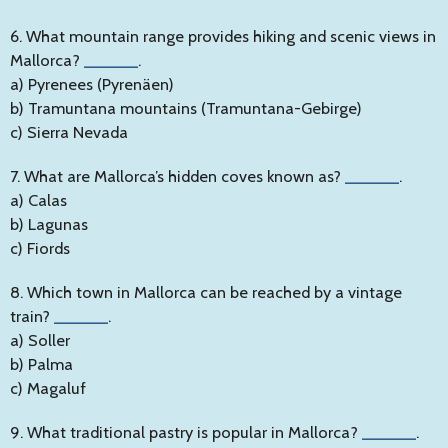
6. What mountain range provides hiking and scenic views in
Mallorca?
______
.
a) Pyrenees (Pyrenäen)
b) Tramuntana mountains (Tramuntana-Gebirge)
c) Sierra Nevada
7. What are Mallorca’s hidden coves known as?
______
.
a) Calas
b) Lagunas
c) Fiords
8. Which town in Mallorca can be reached by a vintage
train?
______
.
a) Soller
b) Palma
c) Magaluf
9. What traditional pastry is popular in Mallorca?
______
.