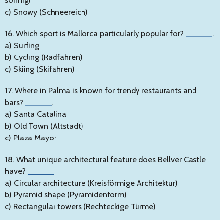
c) Snowy (Schneereich)
16. Which sport is Mallorca particularly popular for?
______
.
a) Surfing
b) Cycling (Radfahren)
c) Skiing (Skifahren)
17. Where in Palma is known for trendy restaurants and
bars?
______
.
a) Santa Catalina
b) Old Town (Altstadt)
c) Plaza Mayor
18. What unique architectural feature does Bellver Castle
have?
______
.
a) Circular architecture (Kreisförmige Architektur)
b) Pyramid shape (Pyramidenform)
c) Rectangular towers (Rechteckige Türme)