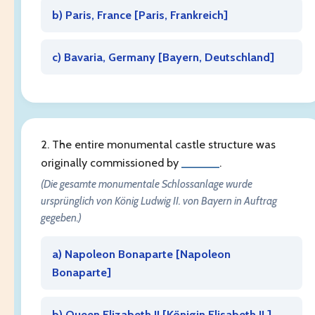
b) Paris, France [
Paris, Frankreich
]
c) Bavaria, Germany [
Bayern, Deutschland
]
2. The entire monumental castle structure was
originally commissioned by
______
.
(Die gesamte monumentale Schlossanlage wurde
ursprünglich von König Ludwig II. von Bayern in Auftrag
gegeben.)
a) Napoleon Bonaparte [
Napoleon
Bonaparte
]
b) Queen Elizabeth II [
Königin Elisabeth II.
]