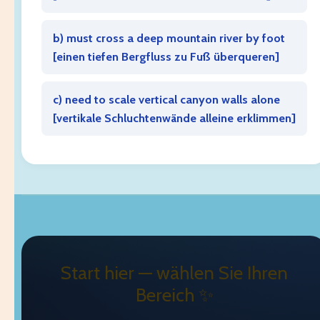
b) must cross a deep mountain river by foot
[
einen tiefen Bergfluss zu Fuß überqueren
]
c) need to scale vertical canyon walls alone
[
vertikale Schluchtenwände alleine erklimmen
]
Start hier — wählen Sie Ihren
Bereich ✨