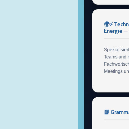
🌍⚡ Techni
Energie —
Spezialisier
Teams und n
Fachwortsch
Meetings un
📘 Gramm