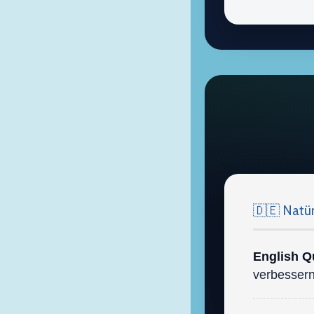
🇩🇪 Natür
English Q
verbessern