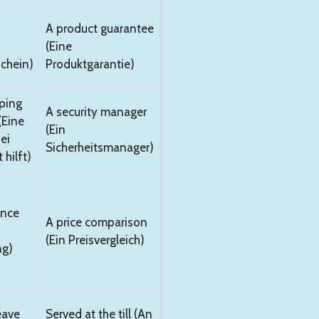
A product guarantee
(Eine
chein)
Produktgarantie)
ping
A security manager
(Eine
(Ein
ei
Sicherheitsmanager)
 hilft)
ance
A price comparison
(Ein Preisvergleich)
ng)
eave
Served at the till (An