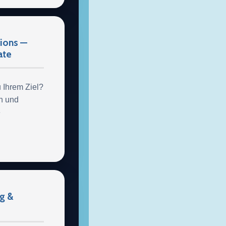
tions —
ate
 Ihrem Ziel?
n und
e
ng &