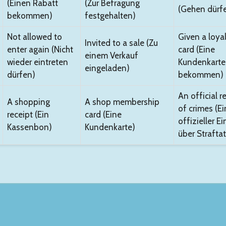
(Einen Rabatt
(Zur Befragung
(Gehen dürf
bekommen)
festgehalten)
Not allowed to
Given a loya
Invited to a sale (Zu
enter again (Nicht
card (Eine
einem Verkauf
wieder eintreten
Kundenkarte
eingeladen)
dürfen)
bekommen)
An official r
A shopping
A shop membership
of crimes (Ei
receipt (Ein
card (Eine
offizieller Ei
Kassenbon)
Kundenkarte)
über Strafta