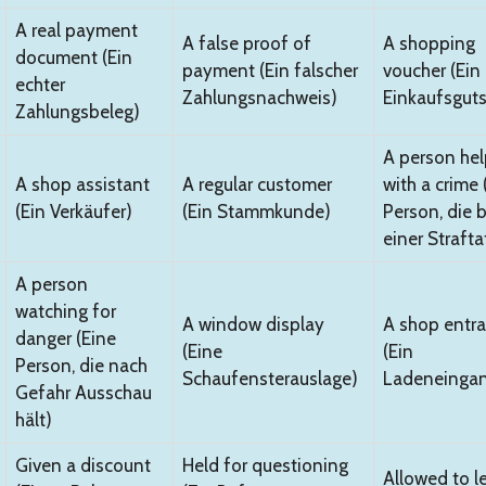
A real payment
A false proof of
A shopping
document (Ein
payment (Ein falscher
voucher (Ein
echter
Zahlungsnachweis)
Einkaufsguts
Zahlungsbeleg)
A person hel
A shop assistant
A regular customer
with a crime 
(Ein Verkäufer)
(Ein Stammkunde)
Person, die b
einer Straftat
A person
watching for
A window display
A shop entr
danger (Eine
(Eine
(Ein
Person, die nach
Schaufensterauslage)
Ladeneinga
Gefahr Ausschau
hält)
Given a discount
Held for questioning
Allowed to l