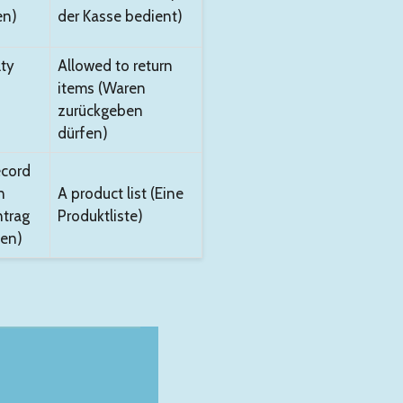
en)
der Kasse bedient)
lty
Allowed to return
items (Waren
zurückgeben
dürfen)
ecord
n
A product list (Eine
ntrag
Produktliste)
ten)