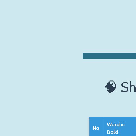
Zum
Hauptinhalt
springen
🧠 Sh
Word in
No
Bold