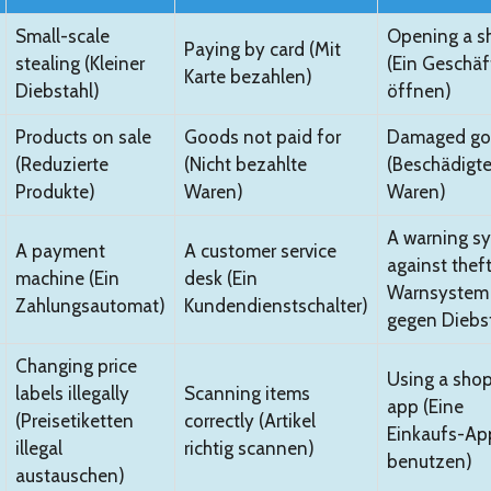
Small-scale
Opening a s
Paying by card (Mit
stealing (Kleiner
(Ein Geschäf
Karte bezahlen)
Diebstahl)
öffnen)
Products on sale
Goods not paid for
Damaged go
(Reduzierte
(Nicht bezahlte
(Beschädigt
Produkte)
Waren)
Waren)
A warning s
A payment
A customer service
against theft
machine (Ein
desk (Ein
Warnsystem
Zahlungsautomat)
Kundendienstschalter)
gegen Diebs
Changing price
Using a sho
labels illegally
Scanning items
app (Eine
(Preisetiketten
correctly (Artikel
Einkaufs-Ap
illegal
richtig scannen)
benutzen)
austauschen)