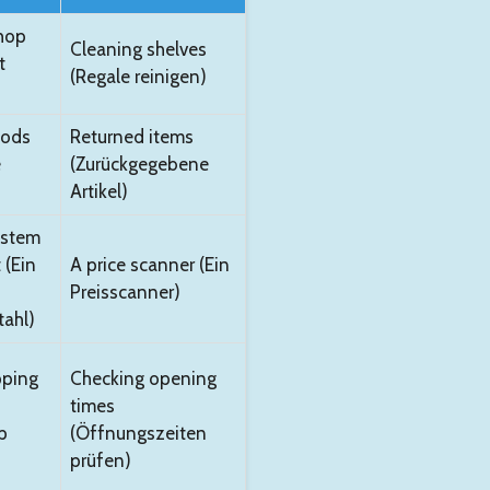
hop
Cleaning shelves
t
(Regale reinigen)
ods
Returned items
e
(Zurückgegebene
Artikel)
ystem
 (Ein
A price scanner (Ein
Preisscanner)
tahl)
pping
Checking opening
times
p
(Öffnungszeiten
prüfen)