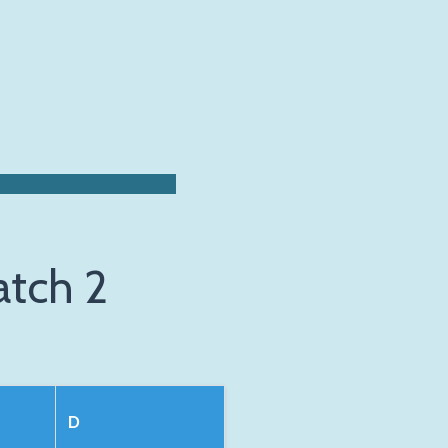
atch 2
D