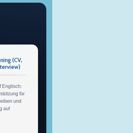
ning (CV,
nterview)
f Englisch:
tützung für
reiben und
g auf