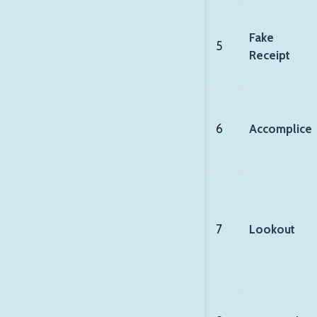
Fake
5
Receipt
6
Accomplice
7
Lookout