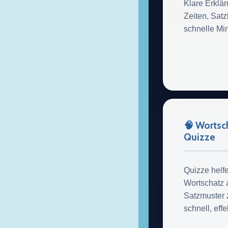
Klare Erklä
Zeiten, Satz
schnelle Min
🧠 Wortsch
Quizze
Quizze helf
Wortschatz
Satzmuster 
schnell, effe