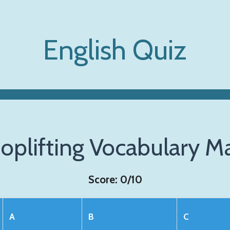
English Quiz
oplifting Vocabulary M
Score:
0
/10
A
B
C