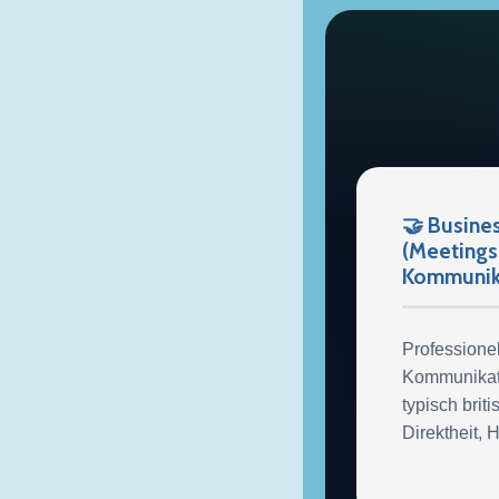
🤝 Busines
(Meetings
Kommunika
Professionel
Kommunikati
typisch brit
Direktheit, H