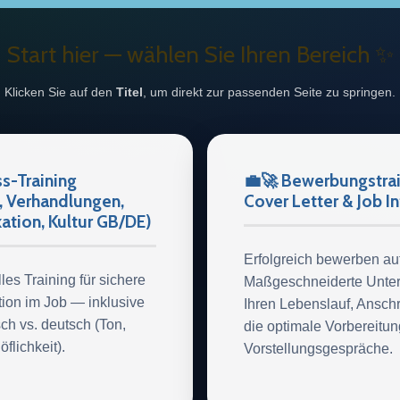
Start hier — wählen Sie Ihren Bereich ✨
Klicken Sie auf den
Titel
, um direkt zur passenden Seite zu springen.
s-Training
💼🚀 Bewerbungstrai
, Verhandlungen,
Cover Letter & Job I
tion, Kultur GB/DE)
Erfolgreich bewerben au
les Training für sichere
Maßgeschneiderte Unters
on im Job — inklusive
Ihren Lebenslauf, Ansch
isch vs. deutsch (Ton,
die optimale Vorbereitun
öflichkeit).
Vorstellungsgespräche.