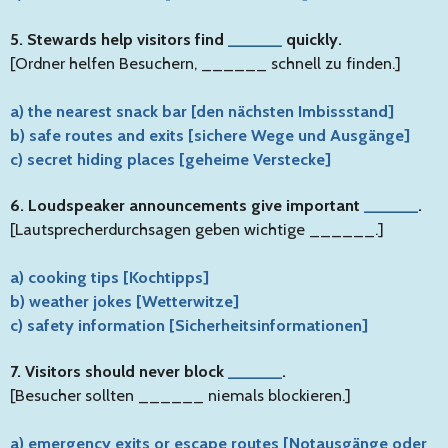
5. Stewards help visitors find
______
quickly.
[Ordner helfen Besuchern, ______ schnell zu finden.]
a) the nearest snack bar [den nächsten Imbissstand]
b) safe routes and exits [sichere Wege und Ausgänge]
c) secret hiding places [geheime Verstecke]
6. Loudspeaker announcements give important
______
.
[Lautsprecherdurchsagen geben wichtige ______.]
a) cooking tips [Kochtipps]
b) weather jokes [Wetterwitze]
c) safety information [Sicherheitsinformationen]
7. Visitors should never block
______
.
[Besucher sollten ______ niemals blockieren.]
a) emergency exits or escape routes [Notausgänge oder