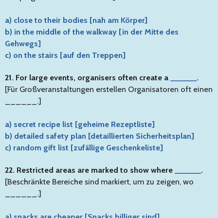
a) close to their bodies [nah am Körper]
b) in the middle of the walkway [in der Mitte des
Gehwegs]
c) on the stairs [auf den Treppen]
21. For large events, organisers often create a
______
.
[Für Großveranstaltungen erstellen Organisatoren oft einen
______.]
a) secret recipe list [geheime Rezeptliste]
b) detailed safety plan [detaillierten Sicherheitsplan]
c) random gift list [zufällige Geschenkeliste]
22. Restricted areas are marked to show where
______
.
[Beschränkte Bereiche sind markiert, um zu zeigen, wo
______.]
a) snacks are cheaper [Snacks billiger sind]