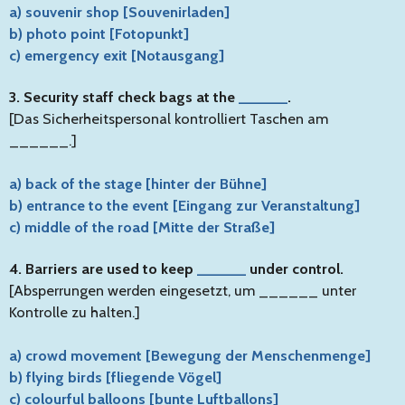
a) souvenir shop [Souvenirladen]
b) photo point [Fotopunkt]
c) emergency exit [Notausgang]
3. Security staff check bags at the
______
.
[Das Sicherheitspersonal kontrolliert Taschen am
______.]
a) back of the stage [hinter der Bühne]
b) entrance to the event [Eingang zur Veranstaltung]
c) middle of the road [Mitte der Straße]
4. Barriers are used to keep
______
under control.
[Absperrungen werden eingesetzt, um ______ unter
Kontrolle zu halten.]
a) crowd movement [Bewegung der Menschenmenge]
b) flying birds [fliegende Vögel]
c) colourful balloons [bunte Luftballons]