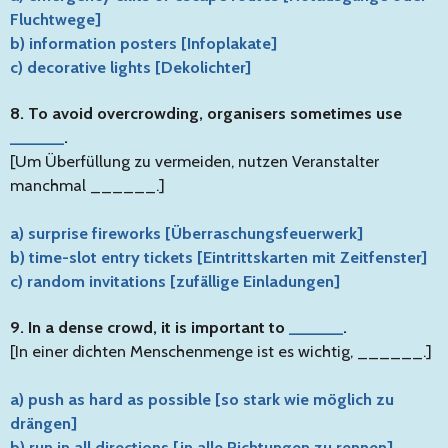
Fluchtwege]
b) information posters [Infoplakate]
c) decorative lights [Dekolichter]
8. To avoid overcrowding, organisers sometimes use
______
.
[Um Überfüllung zu vermeiden, nutzen Veranstalter
manchmal ______.]
a) surprise fireworks [Überraschungsfeuerwerk]
b) time-slot entry tickets [Eintrittskarten mit Zeitfenster]
c) random invitations [zufällige Einladungen]
9. In a dense crowd, it is important to
______
.
[In einer dichten Menschenmenge ist es wichtig, ______.]
a) push as hard as possible [so stark wie möglich zu
drängen]
b) run in all directions [in alle Richtungen zu rennen]