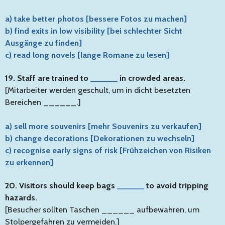
a) take better photos [bessere Fotos zu machen]
b) find exits in low visibility [bei schlechter Sicht
Ausgänge zu finden]
c) read long novels [lange Romane zu lesen]
19. Staff are trained to
______
in crowded areas.
[Mitarbeiter werden geschult, um in dicht besetzten
Bereichen ______.]
a) sell more souvenirs [mehr Souvenirs zu verkaufen]
b) change decorations [Dekorationen zu wechseln]
c) recognise early signs of risk [Frühzeichen von Risiken
zu erkennen]
20. Visitors should keep bags
______
to avoid tripping
hazards.
[Besucher sollten Taschen ______ aufbewahren, um
Stolpergefahren zu vermeiden.]