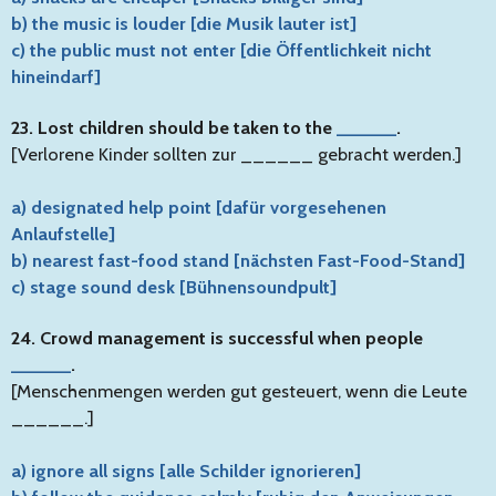
b) the music is louder [die Musik lauter ist]
c) the public must not enter [die Öffentlichkeit nicht
hineindarf]
23. Lost children should be taken to the
______
.
[Verlorene Kinder sollten zur ______ gebracht werden.]
a) designated help point [dafür vorgesehenen
Anlaufstelle]
b) nearest fast-food stand [nächsten Fast-Food-Stand]
c) stage sound desk [Bühnensoundpult]
24. Crowd management is successful when people
______
.
[Menschenmengen werden gut gesteuert, wenn die Leute
______.]
a) ignore all signs [alle Schilder ignorieren]