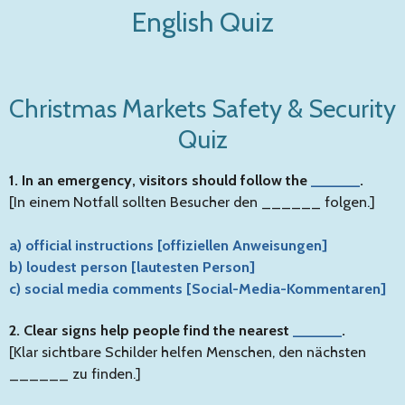
English Quiz
Zum
Hauptinhalt
springen
Christmas Markets Safety & Security
Quiz
1. In an emergency, visitors should follow the
______
.
[In einem Notfall sollten Besucher den ______ folgen.]
a) official instructions [offiziellen Anweisungen]
b) loudest person [lautesten Person]
c) social media comments [Social-Media-Kommentaren]
2. Clear signs help people find the nearest
______
.
[Klar sichtbare Schilder helfen Menschen, den nächsten
______ zu finden.]