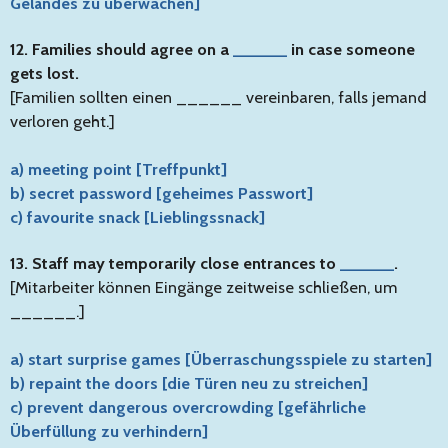
Geländes zu überwachen]
12. Families should agree on a
______
in case someone
gets lost.
[Familien sollten einen ______ vereinbaren, falls jemand
verloren geht.]
a) meeting point [Treffpunkt]
b) secret password [geheimes Passwort]
c) favourite snack [Lieblingssnack]
13. Staff may temporarily close entrances to
______
.
[Mitarbeiter können Eingänge zeitweise schließen, um
______.]
a) start surprise games [Überraschungsspiele zu starten]
b) repaint the doors [die Türen neu zu streichen]
c) prevent dangerous overcrowding [gefährliche
Überfüllung zu verhindern]