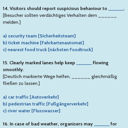
14. Visitors should report suspicious behaviour to
______
.
[Besucher sollten verdächtiges Verhalten dem ______
melden.]
a) security team [Sicherheitsteam]
b) ticket machine [Fahrkartenautomat]
c) nearest food truck [nächsten Foodtruck]
15. Clearly marked lanes help keep
______
flowing
smoothly.
[Deutlich markierte Wege helfen, ______ gleichmäßig
fließen zu lassen.]
a) car traffic [Autoverkehr]
b) pedestrian traffic [Fußgängerverkehr]
c) river water [Flusswasser]
16. In case of bad weather, organisers may
______
for