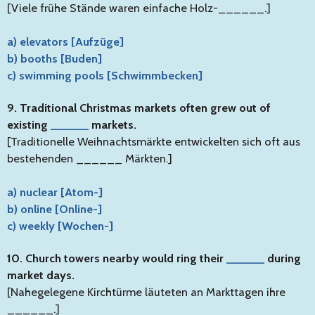
[Viele frühe Stände waren einfache Holz-______.]
a) elevators [Aufzüge]
b) booths [Buden]
c) swimming pools [Schwimmbecken]
9. Traditional Christmas markets often grew out of
existing
______
markets.
[Traditionelle Weihnachtsmärkte entwickelten sich oft aus
bestehenden ______ Märkten.]
a) nuclear [Atom-]
b) online [Online-]
c) weekly [Wochen-]
10. Church towers nearby would ring their
______
during
market days.
[Nahegelegene Kirchtürme läuteten an Markttagen ihre
______.]