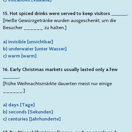
15. Hot spiced drinks were served to keep visitors
______
.
[Heiße Gewürzgetränke wurden ausgeschenkt, um die
Besucher ______ zu halten.]
a) invisible [unsichtbar]
b) underwater [unter Wasser]
c) warm [warm]
16. Early Christmas markets usually lasted only a few
______
.
[Frühe Weihnachtsmärkte dauerten meist nur einige
______.]
a) days [Tage]
b) seconds [Sekunden]
c) centuries [Jahrhunderte]