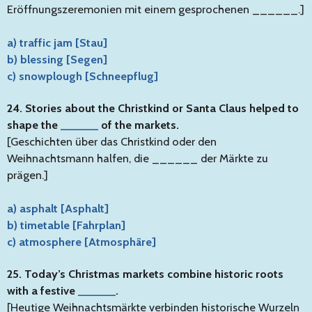
Eröffnungszeremonien mit einem gesprochenen ______.]
a) traffic jam [Stau]
b) blessing [Segen]
c) snowplough [Schneepflug]
24. Stories about the Christkind or Santa Claus helped to
shape the
______
of the markets.
[Geschichten über das Christkind oder den
Weihnachtsmann halfen, die ______ der Märkte zu
prägen.]
a) asphalt [Asphalt]
b) timetable [Fahrplan]
c) atmosphere [Atmosphäre]
25. Today’s Christmas markets combine historic roots
with a festive
______
.
[Heutige Weihnachtsmärkte verbinden historische Wurzeln