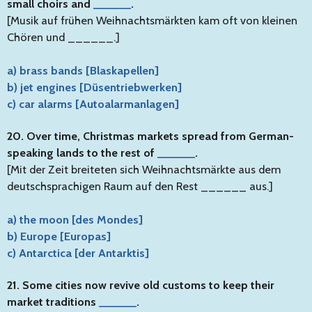
small choirs and
______
.
[Musik auf frühen Weihnachtsmärkten kam oft von kleinen
Chören und ______.]
a) brass bands [Blaskapellen]
b) jet engines [Düsentriebwerken]
c) car alarms [Autoalarmanlagen]
20. Over time, Christmas markets spread from German-
speaking lands to the rest of
______
.
[Mit der Zeit breiteten sich Weihnachtsmärkte aus dem
deutschsprachigen Raum auf den Rest ______ aus.]
a) the moon [des Mondes]
b) Europe [Europas]
c) Antarctica [der Antarktis]
21. Some cities now revive old customs to keep their
market traditions
______
.