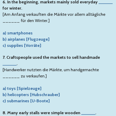
6. In the beginning, markets mainly sold everyday
______
for winter.
[Am Anfang verkauften die Märkte vor allem alltägliche
______ für den Winter.]
a) smartphones
b) airplanes [Flugzeuge]
c) supplies [Vorräte]
7. Craftspeople used the markets to sell handmade
______
.
[Handwerker nutzten die Märkte, um handgemachte
______ zu verkaufen.]
a) toys [Spielzeuge]
b) helicopters [Hubschrauber]
c) submarines [U-Boote]
8. Many early stalls were simple wooden
______
.