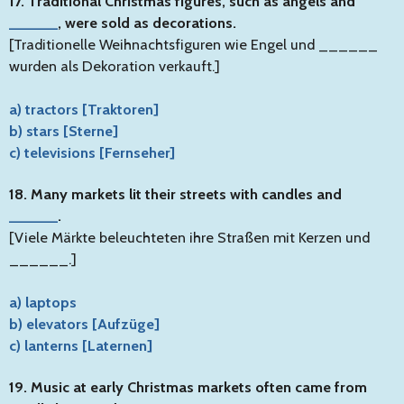
17. Traditional Christmas figures, such as angels and
______
, were sold as decorations.
[Traditionelle Weihnachtsfiguren wie Engel und ______
wurden als Dekoration verkauft.]
a) tractors [Traktoren]
b) stars [Sterne]
c) televisions [Fernseher]
18. Many markets lit their streets with candles and
______
.
[Viele Märkte beleuchteten ihre Straßen mit Kerzen und
______.]
a) laptops
b) elevators [Aufzüge]
c) lanterns [Laternen]
19. Music at early Christmas markets often came from