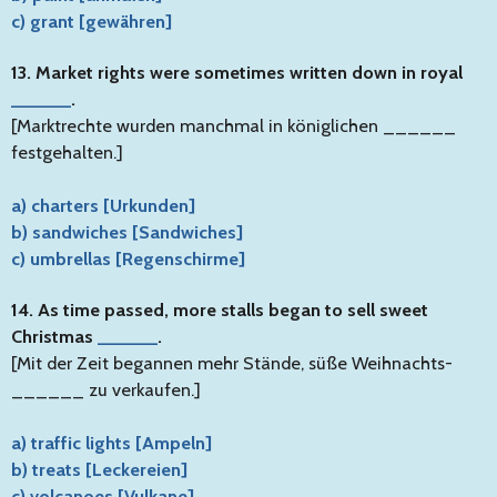
c) grant [gewähren]
13. Market rights were sometimes written down in royal
______
.
[Marktrechte wurden manchmal in königlichen ______
festgehalten.]
a) charters [Urkunden]
b) sandwiches [Sandwiches]
c) umbrellas [Regenschirme]
14. As time passed, more stalls began to sell sweet
Christmas
______
.
[Mit der Zeit begannen mehr Stände, süße Weihnachts-
______ zu verkaufen.]
a) traffic lights [Ampeln]
b) treats [Leckereien]
c) volcanoes [Vulkane]