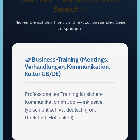
Bereich ✨
Klicken Sie auf den
Titel
, um direkt zur passenden Seite
zu springen.
🤝 Business-Training (Meetings,
Verhandlungen, Kommunikation,
Kultur GB/DE)
Professionelles Training für sichere
Kommunikation im Job — inklusive
typisch britisch vs. deutsch (Ton,
Direktheit, Höflichkeit).