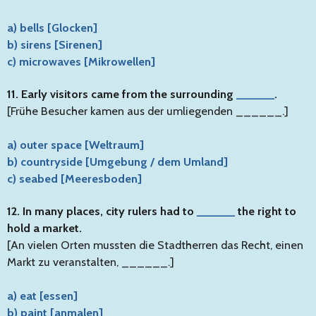
a) bells [Glocken]
b) sirens [Sirenen]
c) microwaves [Mikrowellen]
11. Early visitors came from the surrounding
______
.
[Frühe Besucher kamen aus der umliegenden ______.]
a) outer space [Weltraum]
b) countryside [Umgebung / dem Umland]
c) seabed [Meeresboden]
12. In many places, city rulers had to
______
the right to
hold a market.
[An vielen Orten mussten die Stadtherren das Recht, einen
Markt zu veranstalten, ______.]
a) eat [essen]
b) paint [anmalen]