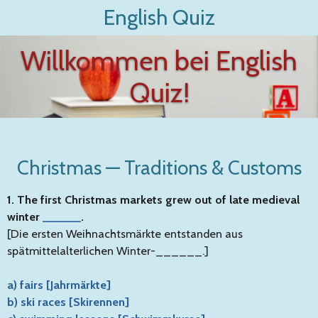
English Quiz
Zum
Hauptinhalt
springen
Willkommen bei English
Quiz!
Christmas — Traditions & Customs
1. The first Christmas markets grew out of late medieval
winter
______
.
[Die ersten Weihnachtsmärkte entstanden aus
spätmittelalterlichen Winter-______.]
a) fairs [Jahrmärkte]
b) ski races [Skirennen]