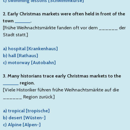
c) swimming lessons [Schwimmkurse]
2. Early Christmas markets were often held in front of the
town
______
.
[Frühe Weihnachtsmärkte fanden oft vor dem ______ der
Stadt statt.]
a) hospital [Krankenhaus]
b) hall [Rathaus]
c) motorway [Autobahn]
3. Many historians trace early Christmas markets to the
______
region.
[Viele Historiker führen frühe Weihnachtsmärkte auf die
______ Region zurück.]
a) tropical [tropische]
b) desert [Wüsten-]
c) Alpine [Alpen-]