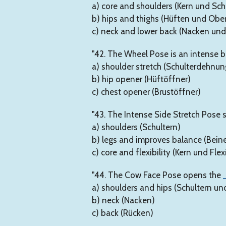
a) core and shoulders (Kern und Sch
b) hips and thighs (Hüften und Obe
c) neck and lower back (Nacken und
"42. The Wheel Pose is an intense
a) shoulder stretch (Schulterdehnun
b) hip opener (Hüftöffner)
c) chest opener (Brustöffner)
"43. The Intense Side Stretch Pose 
a) shoulders (Schultern)
b) legs and improves balance (Bein
c) core and flexibility (Kern und Flexi
"44. The Cow Face Pose opens the
a) shoulders and hips (Schultern un
b) neck (Nacken)
c) back (Rücken)