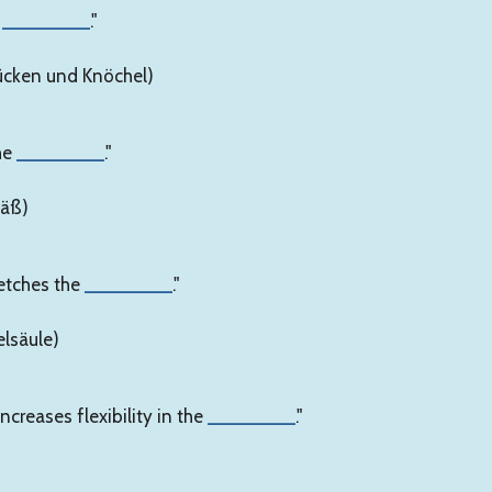
e
________
."
Rücken und Knöchel)
he
________
."
säß)
retches the
________
."
elsäule)
creases flexibility in the
________
."