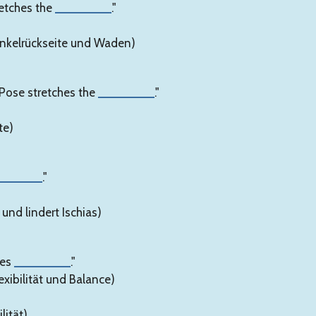
etches the
________
."
enkelrückseite und Waden)
 Pose stretches the
________
."
te)
______
."
 und lindert Ischias)
ves
________
."
lexibilität und Balance)
lität)