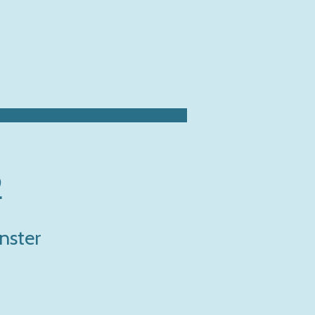
2
nster