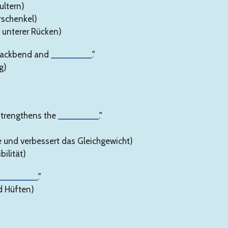
ultern)
rschenkel)
 unterer Rücken)
 backbend and
________
."
g)
strengthens the
________
."
e und verbessert das Gleichgewicht)
bilität)
________
."
d Hüften)