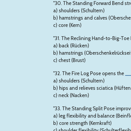
"30. The Standing Forward Bend str
a) shoulders (Schultern)
b) hamstrings and calves (Obersch
c) core (Kern)
"31. The Reclining Hand-to-Big-Toe
a) back (Rücken)
b) hamstrings (Oberschenkelrücksei
c) chest (Brust)
"32. The Fire Log Pose opens the
__
a) shoulders (Schultern)
b) hips and relieves sciatica (Hüften
c) neck (Nacken)
"33. The Standing Split Pose impro
a) leg flexibility and balance (Beinf
b) core strength (Kernkraft)
c) shoulder flexibility (Schulterflexibi