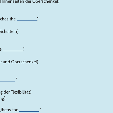
nd Innenseiten der Oberschenkel)
tches the
________
."
Schultern)
he
________
."
er und Oberschenkel)
_______
."
 der Flexibilität)
ng)
gthens the
________
."