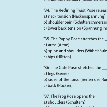
"34. The Reclining Twist Pose relea
a) neck tension (Nackenspannung)
b) shoulder pain (Schulterschmerze
c) lower back tension (Spannung i
"35. The Puppy Pose stretches the
_
a) arms (Arme)
b) spine and shoulders (Wirbelsäule
c) hips (Hüften)
"36. The Gate Pose stretches the
__
a) legs (Beine)
b) sides of the torso (Seiten des R
c) back (Rücken)
"37. The Frog Pose opens the
____
a) shoulders (Schultern)