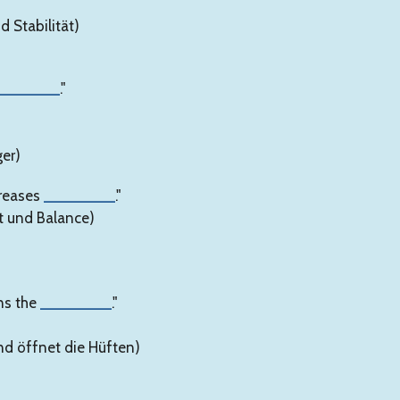
d Stabilität)
_______
."
ger)
creases
________
."
tät und Balance)
ns the
________
."
nd öffnet die Hüften)