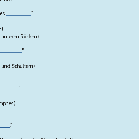
ses
________
."
n)
m unteren Rücken)
_______
."
 und Schultern)
______
."
umpfes)
____
."