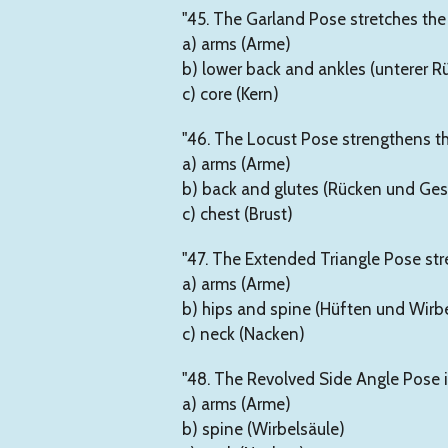
"45. The Garland Pose stretches th
a) arms (Arme)
b) lower back and ankles (unterer 
c) core (Kern)
"46. The Locust Pose strengthens t
a) arms (Arme)
b) back and glutes (Rücken und Ge
c) chest (Brust)
"47. The Extended Triangle Pose st
a) arms (Arme)
b) hips and spine (Hüften und Wirb
c) neck (Nacken)
"48. The Revolved Side Angle Pose in
a) arms (Arme)
b) spine (Wirbelsäule)