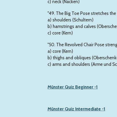
c) neck (Nacken)
"49. The Big Toe Pose stretches the
a) shoulders (Schultern)
b) hamstrings and calves (Obersch
c) core (Kern)
"50. The Revolved Chair Pose stren
a) core (Kern)
b) thighs and obliques (Oberschenk
c) arms and shoulders (Arme und Sc
Münster Quiz Beginner -1
Münster Quiz Intermediate -1