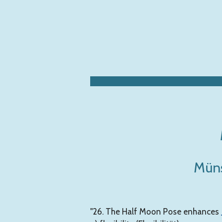
Zum
Hauptinhalt
springen
Müns
"26. The Half Moon Pose enhances