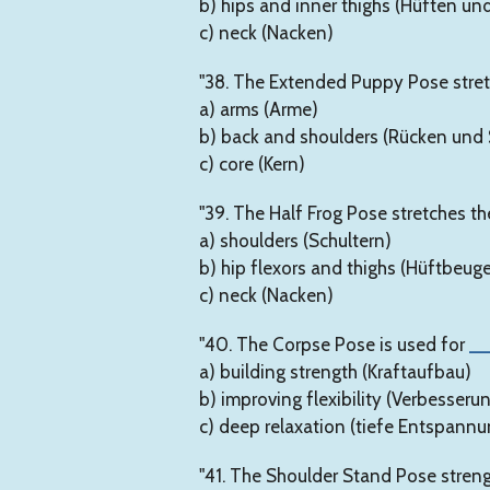
b) hips and inner thighs (Hüften u
c) neck (Nacken)
"38. The Extended Puppy Pose stre
a) arms (Arme)
b) back and shoulders (Rücken und 
c) core (Kern)
"39. The Half Frog Pose stretches t
a) shoulders (Schultern)
b) hip flexors and thighs (Hüftbeug
c) neck (Nacken)
"40. The Corpse Pose is used for
_
a) building strength (Kraftaufbau)
b) improving flexibility (Verbesserung
c) deep relaxation (tiefe Entspannu
"41. The Shoulder Stand Pose stren