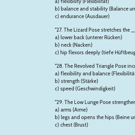
a) flexibility (Flexibilität)
b) balance and stability (Balance un
c) endurance (Ausdauer)
"27. The Lizard Pose stretches the
_
a) lower back (unterer Rücken)
b) neck (Nacken)
c) hip flexors deeply (tiefe Hüftbeu
"28. The Revolved Triangle Pose in
a) flexibility and balance (Flexibili
b) strength (Stärke)
c) speed (Geschwindigkeit)
"29. The Low Lunge Pose strengthe
a) arms (Arme)
b) legs and opens the hips (Beine u
c) chest (Brust)