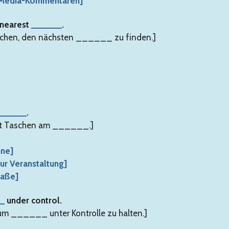
l-Media-Kommentaren]
e nearest
______
.
nschen, den nächsten ______ zu finden.]
______
.
iert Taschen am ______.]
hne]
zur Veranstaltung]
raße]
_
under control.
um ______ unter Kontrolle zu halten.]