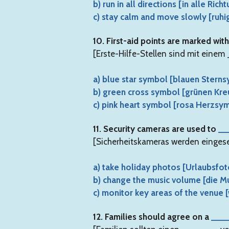
b) run in all directions [in alle Ric
c) stay calm and move slowly [ruh
10. First-aid points are marked wit
[Erste-Hilfe-Stellen sind mit ein
a) blue star symbol [blauen Stern
b) green cross symbol [grünen Kr
c) pink heart symbol [rosa Herzsy
11. Security cameras are used to
__
[Sicherheitskameras werden einge
a) take holiday photos [Urlaubsfo
b) change the music volume [die Mu
c) monitor key areas of the venue
12. Families should agree on a
___