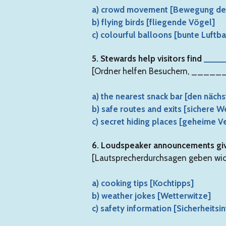
a) crowd movement [Bewegung d
b) flying birds [fliegende Vögel]
c) colourful balloons [bunte Luftba
5. Stewards help visitors find
____
[Ordner helfen Besuchern, ______ 
a) the nearest snack bar [den näch
b) safe routes and exits [sichere
c) secret hiding places [geheime V
6. Loudspeaker announcements gi
[Lautsprecherdurchsagen geben wi
a) cooking tips [Kochtipps]
b) weather jokes [Wetterwitze]
c) safety information [Sicherheits