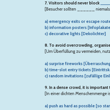
7. Visitors should never block
___
[Besucher sollten ______ niemals 
a) emergency exits or escape rou
b) information posters [Infoplakat
c) decorative lights [Dekolichter]
8. To avoid overcrowding, organi
[Um Überfüllung zu vermeiden, nu
a) surprise fireworks [Überraschu
b) time-slot entry tickets [Eintritts
c) random invitations [zufällige Ei
9. In a dense crowd, it is important
[In einer dichten Menschenmenge i
a) push as hard as possible [so st