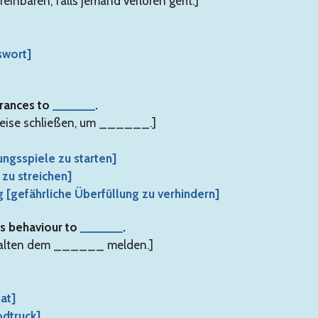
inbaren, falls jemand verloren geht.]
swort]
trances to
______
.
weise schließen, um ______.]
ungsspiele zu starten]
 zu streichen]
 [gefährliche Überfüllung zu verhindern]
us behaviour to
______
.
rhalten dem ______ melden.]
at]
odtruck]