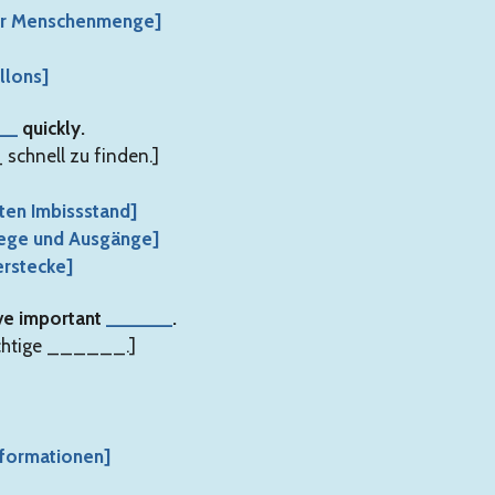
er Menschenmenge]
llons]
__
quickly.
schnell zu finden.]
sten Imbissstand]
 Wege und Ausgänge]
erstecke]
ve important
______
.
chtige ______.]
informationen]