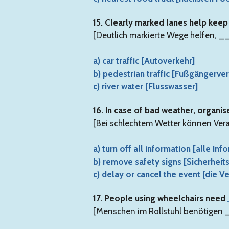
15. Clearly marked lanes help kee
[Deutlich markierte Wege helfen, _
a) car traffic [Autoverkehr]
b) pedestrian traffic [Fußgängerver
c) river water [Flusswasser]
16. In case of bad weather, organi
[Bei schlechtem Wetter können Ver
a) turn off all information [alle In
b) remove safety signs [Sicherheit
c) delay or cancel the event [die 
17. People using wheelchairs need
[Menschen im Rollstuhl benötige