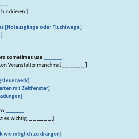
___
.
blockieren.]
tes [Notausgänge oder Fluchtwege]
e]
sers sometimes use
______
.
tzen Veranstalter manchmal ______.]
ngsfeuerwerk]
karten mit Zeitfenster]
nladungen]
 to
______
.
st es wichtig, ______.]
ark wie möglich zu drängen]