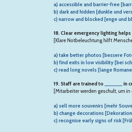
a) accessible and barrier-free [barr
b) dark and hidden [dunkle und ver
c) narrow and blocked [enge und bl
18. Clear emergency lighting help
[Klare Notbeleuchtung hilft Mensc
a) take better photos [bessere Fo
b) find exits in low visibility [bei 
c) read long novels [lange Romane
19. Staff are trained to
______
in c
[Mitarbeiter werden geschult, um i
a) sell more souvenirs [mehr Souve
b) change decorations [Dekoratio
c) recognise early signs of risk [F