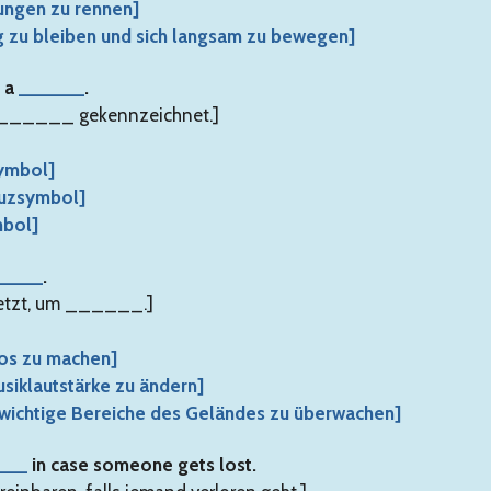
htungen zu rennen]
ig zu bleiben und sich langsam zu bewegen]
h a
______
.
em ______ gekennzeichnet.]
symbol]
euzsymbol]
mbol]
____
.
setzt, um ______.]
tos zu machen]
siklautstärke zu ändern]
 [wichtige Bereiche des Geländes zu überwachen]
___
in case someone gets lost.