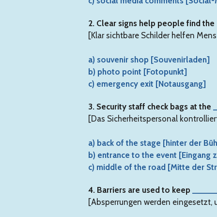
c) social media comments [Socia
2. Clear signs help people find th
[Klar sichtbare Schilder helfen Me
a) souvenir shop [Souvenirladen]
b) photo point [Fotopunkt]
c) emergency exit [Notausgang]
3. Security staff check bags at the
[Das Sicherheitspersonal kontroll
a) back of the stage [hinter der Bü
b) entrance to the event [Eingang 
c) middle of the road [Mitte der St
4. Barriers are used to keep
_____
[Absperrungen werden eingesetzt, 