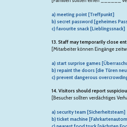
[Familien sollten einen ______ vere
a) meeting point [Treffpunkt]
b) secret password [geheimes Pas
c) favourite snack [Lieblingssnack]
13. Staff may temporarily close en
[Mitarbeiter können Eingänge zeit
a) start surprise games [Überrasch
b) repaint the doors [die Türen neu
c) prevent dangerous overcrowding
14. Visitors should report suspicio
[Besucher sollten verdächtiges Ve
a) security team [Sicherheitsteam]
b) ticket machine [Fahrkartenautom
c) nearest food truck [nächsten Fo