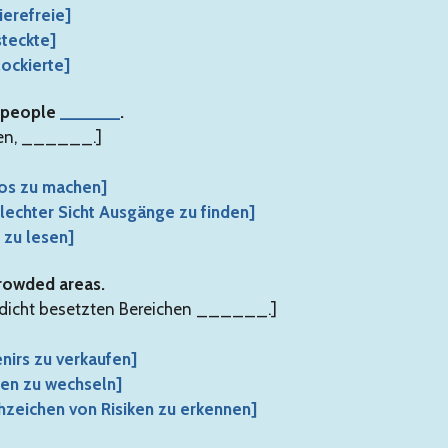
ierefreie]
steckte]
ockierte]
s people
______
.
hen, ______.]
tos zu machen]
schlechter Sicht Ausgänge zu finden]
 zu lesen]
rowded areas.
n dicht besetzten Bereichen ______.]
nirs zu verkaufen]
nen zu wechseln]
rühzeichen von Risiken zu erkennen]