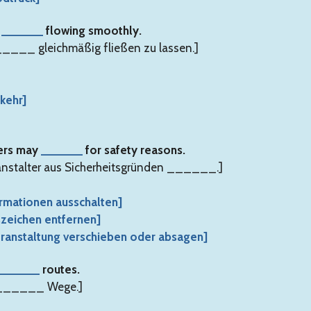
p
______
flowing smoothly.
_____ gleichmäßig fließen zu lassen.]
kehr]
sers may
______
for safety reasons.
anstalter aus Sicherheitsgründen ______.]
formationen ausschalten]
szeichen entfernen]
Veranstaltung verschieben oder absagen]
______
routes.
n ______ Wege.]