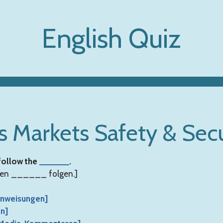
English Quiz
s Markets Safety & Secu
 follow the
______
.
 den ______ folgen.]
n Anweisungen]
on]