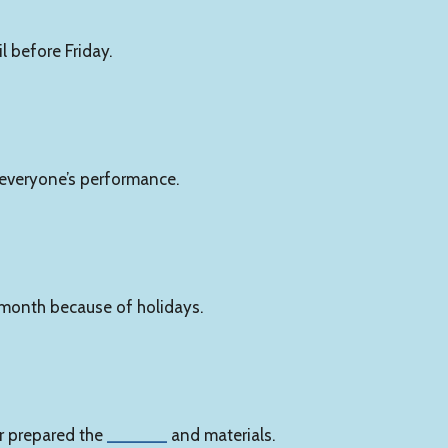
 before Friday.
everyone’s performance.
 month because of holidays.
or prepared the
______
and materials.