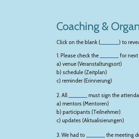
Coaching & Organ
Click on the blank (
______
) to reve
1. Please check the
______
for next
a) venue (Veranstaltungsort)
b) schedule (Zeitplan)
c) reminder (Erinnerung)
2. All
______
must sign the attenda
a) mentors (Mentoren)
b) participants (Teilnehmer)
c) updates (Aktualisierungen)
3. We had to
______
the meeting du