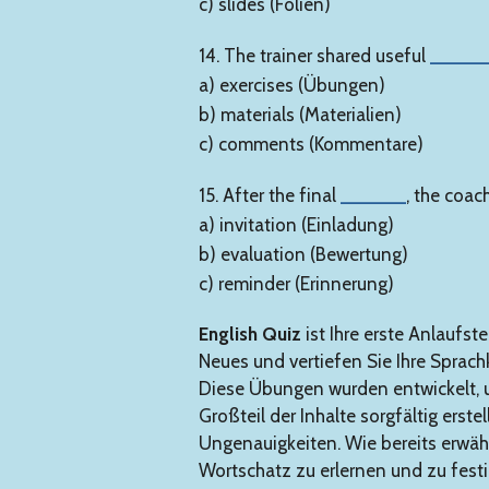
c) slides (Folien)
14. The trainer shared useful
_____
a) exercises (Übungen)
b) materials (Materialien)
c) comments (Kommentare)
15. After the final
______
, the coac
a) invitation (Einladung)
b) evaluation (Bewertung)
c) reminder (Erinnerung)
English Quiz
ist Ihre erste Anlaufst
Neues und vertiefen Sie Ihre Sprach
Diese Übungen wurden entwickelt, u
Großteil der Inhalte sorgfältig erst
Ungenauigkeiten. Wie bereits erwä
Wortschatz zu erlernen und zu festi