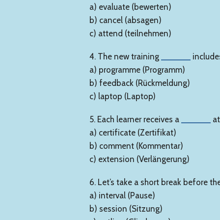
a) evaluate (bewerten)
b) cancel (absagen)
c) attend (teilnehmen)
4. The new training
______
includes
a) programme (Programm)
b) feedback (Rückmeldung)
c) laptop (Laptop)
5. Each learner receives a
______
at
a) certificate (Zertifikat)
b) comment (Kommentar)
c) extension (Verlängerung)
6. Let’s take a short break before t
a) interval (Pause)
b) session (Sitzung)