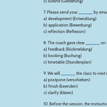
c) outline (Gliederung)
7. Please send your
______
by email
a) development (Entwicklung)
b) application (Bewerbung)
c) reflection (Reflexion)
8. The coach gave clear
______
on 
a) feedback (Rückmeldung)
b) booking (Buchung)
c) timetable (Stundenplan)
9. We will
______
the class to next
a) postpone (verschieben)
b) finish (beenden)
c) clarify (klären)
10. Before the session, the instruct