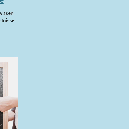
hwissen
ntnisse.