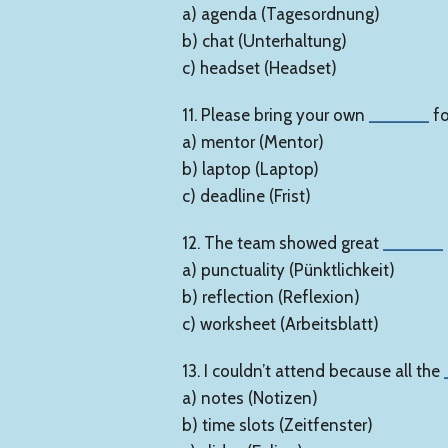
a) agenda (Tagesordnung)
b) chat (Unterhaltung)
c) headset (Headset)
11. Please bring your own
______
fo
a) mentor (Mentor)
b) laptop (Laptop)
c) deadline (Frist)
12. The team showed great
______
a) punctuality (Pünktlichkeit)
b) reflection (Reflexion)
c) worksheet (Arbeitsblatt)
13. I couldn’t attend because all the
a) notes (Notizen)
b) time slots (Zeitfenster)