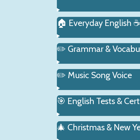
🏠 Everyday English 
✏️ Grammar & Vocabu
✏️ Music Song Voice
🎯 English Tests & Cert
🎄 Christmas & New Y