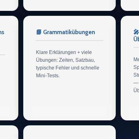
ns
📘 Grammatikübungen
🎤
Ü
Klare Erklärungen + viele
Me
Übungen: Zeiten, Satzbau,
Sp
typische Fehler und schnelle
St
Mini-Tests.
— 
Üb