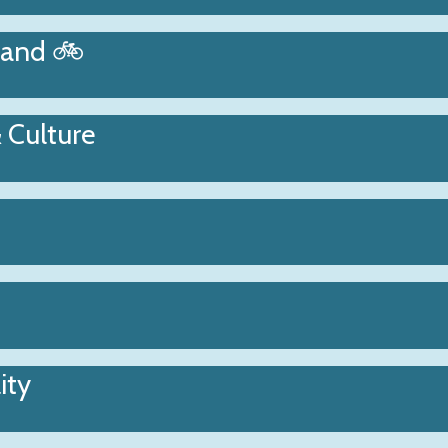
land 🚲
& Culture
ity