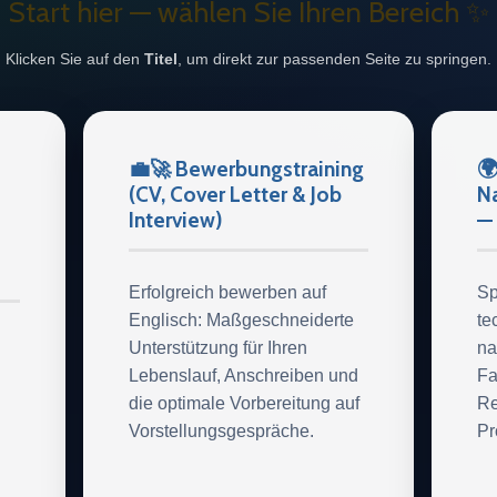
Start hier — wählen Sie Ihren Bereich ✨
Klicken Sie auf den
Titel
, um direkt zur passenden Seite zu springen.
💼🚀 Bewerbungstraining
🌍
(CV, Cover Letter & Job
Na
Interview)
— 
Erfolgreich bewerben auf
Sp
Englisch: Maßgeschneiderte
te
Unterstützung für Ihren
na
Lebenslauf, Anschreiben und
Fa
die optimale Vorbereitung auf
Re
Vorstellungsgespräche.
Pr