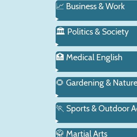
📈 Business & Work
🏛️ Politics & Society
🏥 Medical English
🌻 Gardening & Natur
🏃 Sports & Outdoor Ac
🥋 Martial Arts