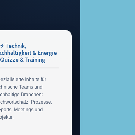
⚡ Technik,
chhaltigkeit & Energie
Quizze & Training
ezialisierte Inhalte für
chnische Teams und
chhaltige Branchen:
chwortschatz, Prozesse,
ports, Meetings und
ojekte.