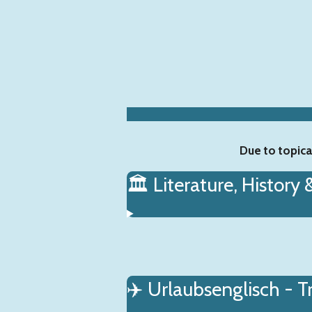
Zum
Hauptinhalt
springen
Due to topica
🏛️ Literature, History 
✈️ Urlaubsenglisch - T